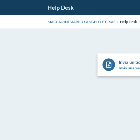
Salta
Help Desk
al
contenuto
MACCARINI MARICO ANGELO E C. SAS
Help Desk
principale
Invia un ti
Invia una nuo