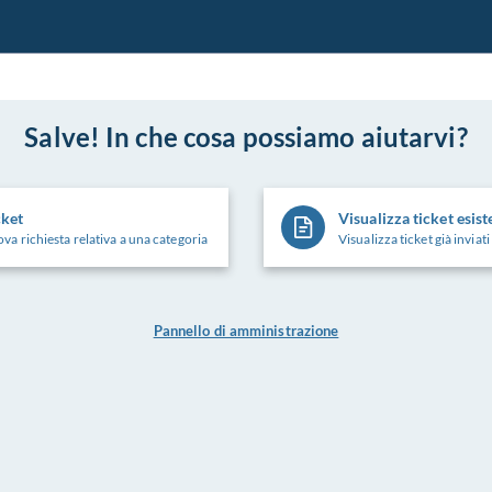
Salve! In che cosa possiamo aiutarvi?
cket
Visualizza ticket esist
va richiesta relativa a una categoria
Visualizza ticket già inviati
Pannello di amministrazione