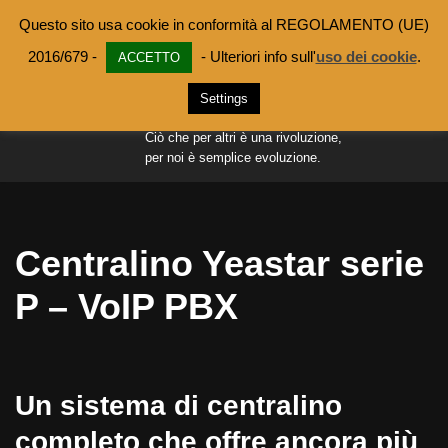
Questo sito usa cookie in conformità al REGOLAMENTO (UE)
MACCARINI
Vai
2016/679 -
- Ulteriori info sull'
uso dei cookie
.
ACCETTO
MARICO ANGELO
al
Settings
contenuto
E C. SAS
Ciò che per altri è una rivoluzione,
per noi è semplice evoluzione.
Centralino Yeastar serie
P – VoIP PBX
Un sistema di centralino
completo che offre ancora più