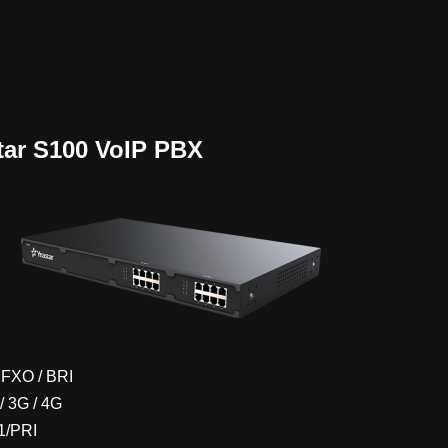
tar S100 VoIP PBX
 FXO / BRI
/ 3G / 4G
T1/PRI