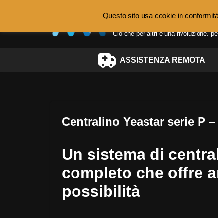
Questo sito usa cookie in confor
MACCARINI MARIC
Vai
Ciò che per altri è una rivoluzione, p
al
contenuto
ASSISTENZA REMOTA
Centralino Yeastar serie P 
Un sistema di centra
completo che offre a
possibilità