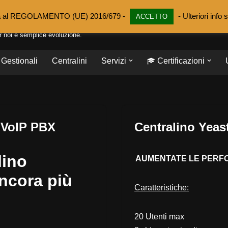
mità al REGOLAMENTO (UE) 2016/679 -
- Ulteriori info s
O ANGELO E C. SAS
ACCETTO
er noi è semplice evoluzione.
Gestionali
Centralini
Servizi
Certificazioni
– VoIP PBX
Centralino Yeas
lino
AUMENTATE LE PERFO
ncora più
Caratteristiche:
20 Utenti max