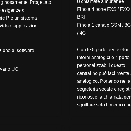
8 chiamate simultanee
tiginosamente. Progettato
Fino a 4 porte FXS / FXO 
e esigenze di
BRI
erie P è un sistema
Fino a 1 canale GSM / 3G
video, applicazioni,
/ 4G
Con le 8 porte per telefoni
zione di software
interni analogici e 4 porte
personalizzabili questo
ivario UC
centralino può facilmente 
analogico. Portando nella 
segreteria vocale e regis
riconosce la chiamata persa
squillare solo l’interno ch