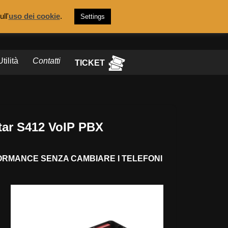
ull'
uso dei cookie
.
Settings
Linkedin
Telegram
Whatsapp
Utilità
Contatti
TICKET
tar S412 VoIP PBX
RMANCE SENZA CAMBIARE I TELEFONI